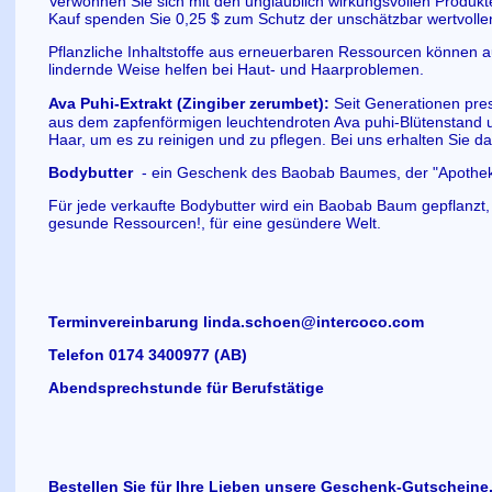
Verwöhnen Sie sich mit den unglaublich wirkungsvollen Produkt
Kauf spenden Sie 0,25 $ zum Schutz der unschätzbar wertvolle
Pflanzliche Inhaltstoffe aus erneuerbaren Ressourcen können a
lindernde Weise helfen bei Haut- und Haarproblemen.
Ava Puhi-Extrakt (Zingiber zerumbet):
Seit Generationen pre
aus dem zapfenförmigen leuchtendroten Ava puhi-Blütenstand u
Haar, um es zu reinigen und zu pflegen. Bei uns erhalten Sie da
Bodybutter
- ein Geschenk des Baobab Baumes, der "Apothe
Für jede verkaufte Bodybutter wird ein Baobab Baum gepflanzt, 
gesunde Ressourcen!, für eine gesündere Welt.
Terminvereinbarung linda.schoen@intercoco.com
Telefon 0174 3400977 (AB)
Abendsprechstunde für Berufstätige
Bestellen Sie für Ihre Lieben unsere
Geschenk-Gutscheine