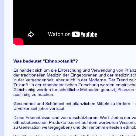
Was bedeutet "Ethnobotanik"?
Es handelt sich um die Erforschung und Verwendung von Pflanz
der traditionellen Medizin der Eingeborenen und der medizini
in der Vergangenheit, aber auch in der Moderne. Der Trend zei
Zukunft. In der ethnobotanischen Forschung werden empirisch
Gleichzeitig werden fortschrittliche Methoden genutzt, Pflanzen
ausfindig zu machen.
Gesundheit und Schönheit mit pflanzlichen Mitteln zu fördern - m
Urvölker seit jeher vertraut.
Diese Erkenntnisse sind von unschätzbarem Wert. Jedes der 
ethnobotanischen Produkte basiert auf dem wertvollen Wissen 
zu Generation weitergegeben) und der renommiertesten ethnob