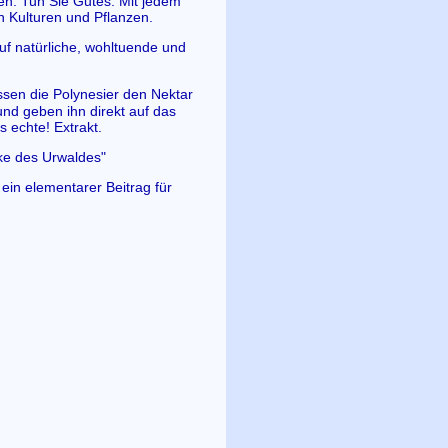
en. Tun Sie Gutes. Mit jedem
n Kulturen und Pflanzen.
uf natürliche, wohltuende und
ssen die Polynesier den Nektar
nd geben ihn direkt auf das
s echte! Extrakt.
ke des Urwaldes"
ein elementarer Beitrag für
.