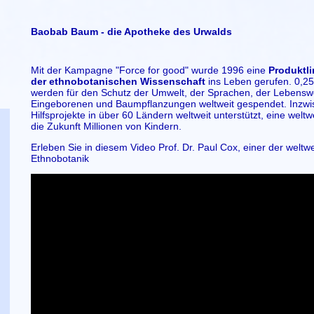
Baobab Baum - die Apotheke des Urwalds
Mit der Kampagne "Force for good" wurde 1996 eine
Produktli
der ethnobotanischen Wissenschaft
ins Leben gerufen. 0,25
werden für den Schutz der Umwelt, der Sprachen, der Lebenswe
Eingeborenen und Baumpflanzungen weltweit gespendet. Inzwi
Hilfsprojekte in über 60 Ländern weltweit unterstützt, eine weltw
die Zukunft Millionen von Kindern.
Erleben Sie in diesem Video Prof. Dr. Paul Cox, einer der weltwe
Ethnobotanik